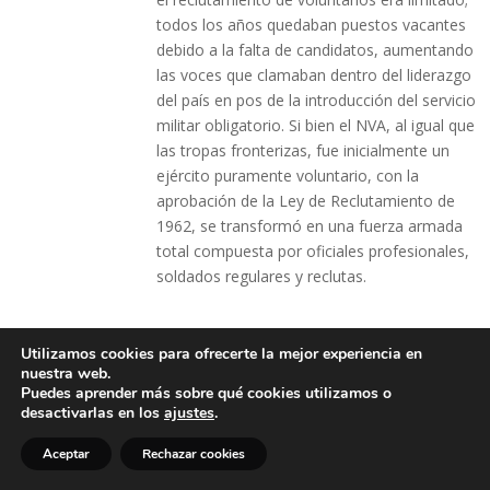
todos los años quedaban puestos vacantes
debido a la falta de candidatos, aumentando
las voces que clamaban dentro del liderazgo
del país en pos de la introducción del servicio
militar obligatorio. Si bien el NVA, al igual que
las tropas fronterizas, fue inicialmente un
ejército puramente voluntario, con la
aprobación de la Ley de Reclutamiento de
1962, se transformó en una fuerza armada
total compuesta por oficiales profesionales,
soldados regulares y reclutas.
El NVA era esencialmente un ejército de
Utilizamos cookies para ofrecerte la mejor experiencia en
cuadros en dos sentidos. Por un lado, se
nuestra web.
consideró un «ejército en crecimiento», es
Puedes aprender más sobre qué cookies utilizamos o
desactivarlas en los
ajustes
.
decir, que sólo habría alcanzado su fuerza de
combate completa mediante la incorporación
Aceptar
Rechazar cookies
de sus reservistas. Por otro lado, también