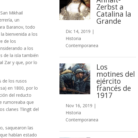
Zerbst a
Catalina la
 San Mikhail
Grande
rrería, un
para Baranov, todo
Dic 14, 2019
|
la bienvenida a los
Historia
e de los
Contemporanea
onsiderando a los
s de la isla también
al Zar y que, por lo
Los
motines del
ejército
s de los rusos
francés de
sa) en 1800, por lo
1917
ción del reducto
 Se rumoreaba que
Nov 16, 2019
|
s clanes Tlingit del
Historia
Contemporanea
uso, saquearon las
s que habían estado