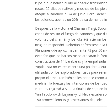
lejos o que habían huido al bosque transmitier
rusos, 20 aliados nativos y muchas de las piele
ataque a Baranov, el 24 de junio. Pero Barber
los colonos, apenas un 20% de su demanda ini
Después de la victoria el Chamán Tlingit Stoon
capaz de resistir el fuego de cañones y que di
voluntad del chamán y los Kiks.ádi hicieron lo
ninguno respondió. Deberían enfrentarse a la f
Plantones»,de aproximadamente 73 por 50 met
evitarían que los barcos rusos atacaran la fort
construcción de 14 barabaras y la empalizada q
Yup’ik. Esta no es realmente una palabra Aleut 
utilizada por los exploradores rusos para refe
propio idioma. También se les conoce como «cas
medirían la fuerza y las intenciones de los ru
Baranov regresó a Sitka a finales de septiem
Yuri Feodorovich Lisyansky. El Neva estaba 
150 promyshlenniks (comerciantes de pieles), 