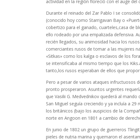
actividad en la región floreció con el auge del 
Durante el reinado del Zar Pablo I se consolid
(conocido hoy como Starrigavan Bay o «Puerto 
cobertizo para el ganado, cuarteles,casa de b
ello rodeado por una empalizada defensiva. Aun
recién llegados, su animosidad hacia los ruso
comerciantes rusos de tomar a las mujeres nat
«Sitkas» como los kalga o esclavos de los for
se intensificaba al mismo tiempo que los Kiks.á
tanto,los rusos esperaban de ellos que propo
Pero a pesar de varios ataques infructuosos de
pronto prosperaron. Asuntos urgentes requería
que Vasilii G. Medvednikov quederá al mando de
San Miguel seguía creciendo y ya incluía a 29
los británicos (bajo los auspicios de la Compa
norte en Angoon en 1801 a cambio de derechos
En junio de 1802 un grupo de guerreros Tlingit 
pieles de nutria marina y quemaron el asentam