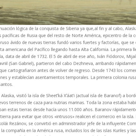
uación lógica de la conquista de Siberia ya que,al fin y al cabo, Alas
 pacíficas de Rusia que del resto de Norte América, epicentro de la c
o ruso ávido de nuevas tierras fundó varios fuertes y factorías, que s
ta americana del Pacífico llegando hasta Alta California. La primera l
, data de abril de 1732. El 5 de abril de ese año, Iván Fiódorov, Mija
riil (San Gabriel), partieron del cabo Dezhneva, arribando rápidamen
, que cartografiaron antes de volver de regreso. Desde 1743 los comer
nes y establecían asentamientos temporales. La primera colonia rus
Santos.
ska, visitó la isla de Sheetʼká Xʼáat’i (actual isla de Baranof) a bord
vos terrenos de caza para nutrias marinas. Toda la zona estaba habi
upaban estas tierras desde hacía unos 11.000 años. Baranov rápidament
ierra para evitar que otros «intrusos» realicen el comercio en la isla
kolái Rezánov, se convirtió en administrador jefe de la influyente Co
a compañía en la América rusa, incluidos los de las islas Kuriles y las