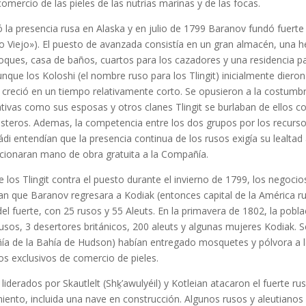
comercio de las pieles de las nutrias marinas y de las focas.
ó la presencia rusa en Alaska y en julio de 1799 Baranov fundó fuerte
Viejo»). El puesto de avanzada consistía en un gran almacén, una he
loques, casa de baños, cuartos para los cazadores y una residencia 
que los Koloshi (el nombre ruso para los Tlingit) inicialmente dieron 
s creció en un tiempo relativamente corto. Se opusieron a la costumbr
ivas como sus esposas y otros clanes Tlingit se burlaban de ellos c
asteros. Ademas, la competencia entre los dos grupos por los recurso
di entendían que la presencia continua de los rusos exigía su lealtad 
rcionaran mano de obra gratuita a la Compañía.
 los Tlingit contra el puesto durante el invierno de 1799, los negocio
n que Baranov regresara a Kodiak (entonces capital de la América ru
l fuerte, con 25 rusos y 55 Aleuts. En la primavera de 1802, la pobla
 rusos, 3 desertores británicos, 200 aleuts y algunas mujeres Kodiak.
ñía de la Bahía de Hudson) habían entregado mosquetes y pólvora a lo
 exclusivos de comercio de pieles.
liderados por Skautlelt (Shḵ’awulyéil) y Kotleian atacaron el fuerte r
iento, incluida una nave en construcción. Algunos rusos y aleutiano