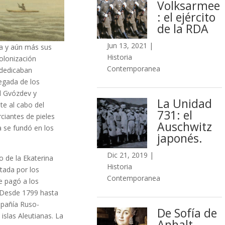
Volksarmee
: el ejército
de la RDA
Jun 13, 2021
|
ka y aún más sus
Historia
olonización
Contemporanea
e dedicaban
legada de los
íl Gvózdev y
La Unidad
te al cabo del
731: el
ciantes de pieles
Auschwitz
a se fundó en los
japonés.
Dic 21, 2019
|
o de la Ekaterina
Historia
tada por los
Contemporanea
e pagó a los
. Desde 1799 hasta
mpañía Ruso-
De Sofía de
 islas Aleutianas. La
Anhalt-