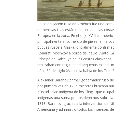
La colonización rusa de América fue una contin
numerosas islas están más cerca de las costas
Europea en la zona. En el siglo XVIII el Imperi
principalmente al comercio de pieles, en la cos
buques rusos a Alaska, oficialmente confirmada
Kondrati Moshkov a bordo del navío Sviatói Gav
Príncipe de Gales, ya en las costas alaskeñas
realizaban con regularidad pequeñas expedicio
años 80 del siglo XVIII en la bahía de los Tres 
Aleksandr Baranov,primer gobernador ruso de Ala
por primera vez en 1795 mientras buscaba nue
Kiks.ádi, clan indígena de los Tlingit que oc
indígenas una suma por los derechos sobre la t
1818, Baranov, gracias a la intervención de Ni
Americana y administró todos los intereses de l