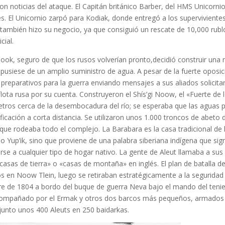
on noticias del ataque. El Capitán británico Barber, del HMS Unicornio
s. El Unicornio zarpó para Kodiak, donde entregó a los supervivientes 
 también hizo su negocio, ya que consiguió un rescate de 10,000 rubl
cial.
ook, seguro de que los rusos volverían pronto,decidió construir una n
spusiese de un amplio suministro de agua. A pesar de la fuerte oposici
s preparativos para la guerra enviando mensajes a sus aliados solicit
lota rusa por su cuenta. Construyeron el Shís’gi Noow, el «Fuerte de 
ros cerca de la desembocadura del río; se esperaba que las aguas 
ificación a corta distancia. Se utilizaron unos 1.000 troncos de abeto 
ue rodeaba todo el complejo. La Barabara es la casa tradicional de la
o Yup’ik, sino que proviene de una palabra siberiana indígena que sign
rirse a cualquier tipo de hogar nativo. La gente de Aleut llamaba a su
as de tierra» o «casas de montaña» en inglés. El plan de batalla de 
sos en Noow Tlein, luego se retiraban estratégicamente a la seguridad
bre de 1804 a bordo del buque de guerra Neva bajo el mando del ten
acompañado por el Ermak y otros dos barcos más pequeños, armados y
junto unos 400 Aleuts en 250 baidarkas.