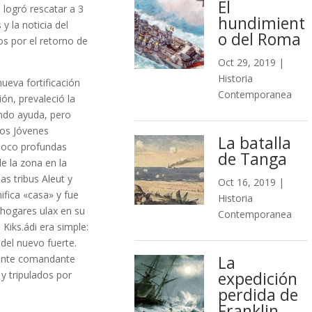
El
 logró rescatar a 3
hundimient
y la noticia del
o del Roma
os por el retorno de
Oct 29, 2019
|
Historia
ueva fortificación
Contemporanea
ón, prevaleció la
ando ayuda, pero
los Jóvenes
La batalla
poco profundas
de Tanga
de la zona en la
s tribus Aleut y
Oct 16, 2019
|
ifica «casa» y fue
Historia
s hogares ulax en su
Contemporanea
Kiks.ádi era simple:
 del nuevo fuerte.
La
iente comandante
expedición
 tripulados por
perdida de
Franklin