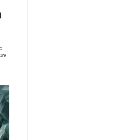
l
 o
obre