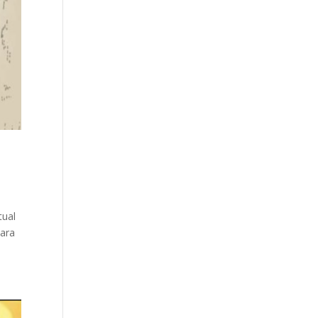
tual
para