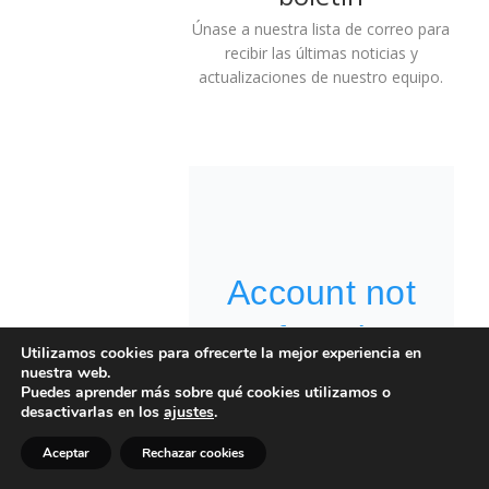
Únase a nuestra lista de correo para
recibir las últimas noticias y
actualizaciones de nuestro equipo.
Utilizamos cookies para ofrecerte la mejor experiencia en
nuestra web.
Puedes aprender más sobre qué cookies utilizamos o
desactivarlas en los
ajustes
.
Operación León Marino:
el desembarco alemán
en Inglaterra.
Aceptar
Rechazar cookies
Feb 15, 2022
|
Historia