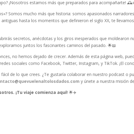
 tiempo? ¡Nosotros estamos más que preparados para acompañarte! 🕰️
dos»? Somos mucho más que historia: somos apasionados narradores
s antiguas hasta los momentos que definieron el siglo XX, te llevamos
ubrirás secretos, anécdotas y los giros inesperados que moldearon n
s exploramos juntos los fascinantes caminos del pasado. 🌟📖
tonces, no hemos dejado de crecer. Además de esta página web, pue
edes sociales como Facebook, Twitter, Instagram, y TikTok. ¡El conoci
ácil de lo que crees. ¿Te gustaría colaborar en nuestro podcast o pu
ntacto
@quevuelenaltolosdados
.com
y únete a nuestra misión de 
sotros. ¡Tu viaje comienza aquí!
🌟✈️