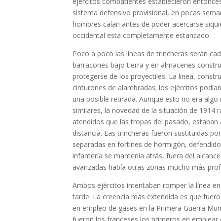
ejércitos combatientes establecieron entonces 
sistema defensivo provisional, en pocas seman
hombres caían antes de poder acercarse siquie
occidental esta completamente estancado.
Poco a poco las lineas de trincheras serán cad
barracones bajo tierra y en almacenes constru
protegerse de los proyectiles. La línea, const
cinturones de alambradas; los ejércitos podían
una posible retirada. Aunque esto no era algo
similares, la novedad de la situación de 191
atendidos que las tropas del pasado, estaban
distancia. Las trincheras fueron sustituidas
separadas en fortines de hormigón, defendidos 
infantería se mantenía atrás, fuera del alcan
avanzadas había otras zonas mucho más profun
Ambos ejércitos intentaban romper la línea en
tarde. La creencia más extendida es que fueron
en empleo de gases en la Primera Guerra Mun
fueron los franceses los primeros en emplear el