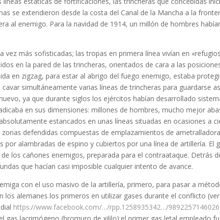
líneas estáticas de fortificaciones, las trincheras que concebidas in
as se extendieron desde la costa del Canal de la Mancha a la fronter
ra al enemigo. Para la navidad de 1914, un millón de hombres habían
a vez más sofisticadas; las tropas en primera línea vivían en «refugi
idos en la pared de las trincheras, orientados de cara a las posicion
ruida en zigzag, para estar al abrigo del fuego enemigo, estaba proteg
 cavar simultáneamente varias líneas de trincheras para guardarse as
 nuevo, ya que durante siglos los ejércitos habían desarrollado siste
4 radicaba en sus dimensiones: millones de hombres, mucho mejor aba
 absolutamente estancados en unas líneas situadas en ocasiones a c
 por zonas defendidas compuestas de emplazamientos de ametrallador
por alambradas de espino y cubiertos por una línea de artillería. El 
ce de los cañones enemigos, preparada para el contraataque. Detrás d
das que hacían casi imposible cualquier intento de avance.
emiga con el uso masivo de la artillería, primero, para pasar a mét
 los alemanes los primeros en utilizar gases durante el conflicto (ve
dial
https://www.facebook.com/…/rpp.1258935342…/989225714602
 gas lacrimógeno (bromuro de xililo);el primer gas letal empleado fue 