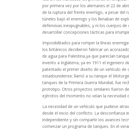
por primera vez por los alemanes el 22 de abri
de la ruptura del frente enemigo, a pesar del r
túneles bajo el enemigo y los llenaban de exp
defensivas inexpugnables, y ni los cuerpos de 
desarrollar concepciones tácticas para irrumpi
Imposibilitados para romper la líneas enemig
los británicos decidieron fabricar un acorazad
de agua para Palestina,ya que parecían tanque
invento a Inglaterra, ya en 1911 el ingeniero 
patentado el primer diseño de un vehículo de 
estadounidense; llamó a su tanque el Motorge
tanques de la Primera Guerra Mundial, fue re
prototipo. Otros proyectos similares fueron d
ejércitos del momento no veían la necesidad
La necesidad de un vehículo que pudiese atrav
desde el inicio del conflicto. La desconfianza 
independiente y sin compartir los avances tec
comenzar un programa de tanques. En el veran