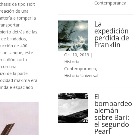
Contemporanea
hasis de tipo Holt
creación de una
ntería a romper la
La
transportar
expedición
ierto detrás de las
perdida de
 de blindados,
Franklin
ducción de 400
e un tanque, este
Oct 10, 2019
|
un cañón corto
Historia
, con una
Contemporanea
,
izo de la parte
Historia Universal
elocidad máxima era
lindaje espaciado
El
bombardeo
alemán
sobre Bari:
el segundo
Pearl