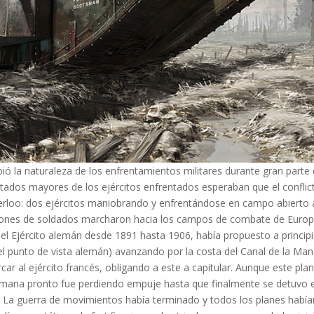
ó la naturaleza de los enfrentamientos militares durante gran parte d
stados mayores de los ejércitos enfrentados esperaban que el conflict
loo: dos ejércitos maniobrando y enfrentándose en campo abierto al
llones de soldados marcharon hacia los campos de combate de Europa
el Ejército alemán desde 1891 hasta 1906, había propuesto a principi
 el punto de vista alemán) avanzando por la costa del Canal de la Ma
ar al ejército francés, obligando a este a capitular. Aunque este pla
alemana pronto fue perdiendo empuje hasta que finalmente se detuvo 
. La guerra de movimientos había terminado y todos los planes había