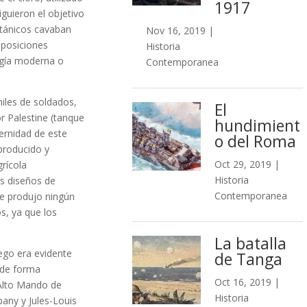
1917
iguieron el objetivo
ritánicos cavaban
Nov 16, 2019
|
 posiciones
Historia
logía moderna o
Contemporanea
iles de soldados,
El
or Palestine (tanque
hundimient
ernidad de este
o del Roma
 producido y
Oct 29, 2019
|
rícola
Historia
os diseños de
Contemporanea
se produjo ningún
s, ya que los
La batalla
ego era evidente
de Tanga
, de forma
Oct 16, 2019
|
 Alto Mando de
Historia
any y Jules-Louis