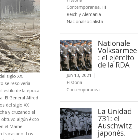
Contemporanea
,
III
Reich y Alemania
Nacionalsocialista
Nationale
Volksarmee
: el ejército
de la RDA
Jun 13, 2021
|
el siglo XX.
Historia
o se resolvería
Contemporanea
 estilo de la época
. El General Alfred
os del siglo XX
La Unidad
ncha y cruzando el
731: el
n obtuvo algún éxito
Auschwitz
en el Marne
japonés.
n fracasado. Los