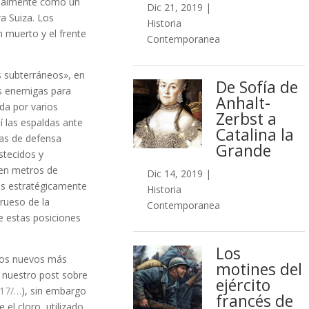
icialmente como un
Dic 21, 2019
|
a Suiza. Los
Historia
 muerto y el frente
Contemporanea
os subterráneos», en
De Sofía de
es enemigas para
Anhalt-
ida por varios
Zerbst a
í las espaldas ante
Catalina la
mas de defensa
Grande
stecidos y
ien metros de
Dic 14, 2019
|
as estratégicamente
Historia
grueso de la
Contemporanea
e estas posiciones
Los
odos nuevos más
motines del
r nuestro post sobre
ejército
617/…
), sin embargo
francés de
el cloro, utilizado