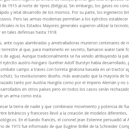
l de 1915 al norte de Ypres (Bélgica). Sin embargo, los gases no cons
ápido y letal desarrollo de los mismos. Por su parte, los ingenieros b
losivos. Pero las armas modernas permitían a los ejércitos establecer
oficiales ni los Estados Mayores generales supieron utilizar la tecno
r en tales defensas hasta 1918.
as, ante cuyas alambradas y ametralladoras murieron centenares de m
o terrestre al que, para mantenerlo en secreto, llamaron water tank f
s de agua). Aunque tradicionalmente se ha venido atribuyendo la pat
del ejército austro-húngaro Gunther Adolf Burstyn había desarrollado,
combate campo a traves con torreta giratoria basada en un tractor ag
schütz. Su revolucionario diseño, más avanzado que la mayoría de l
chazado tanto por Austria-Hungría como por el Imperio Alemán y no 
esarrollados en otros países pero en todos los casos serán rechazado
 de un arma como esta.
esar la tierra de nadie y que combinase movimiento y potencia de fu
entre británicos y franceses llevó a la creación de modelos diferentes
nológicos. En el bando francés, el coronel Jean Estienne persuadió al
o de 1915 fue informado de que Eugène Brillié de la Schneider Comp