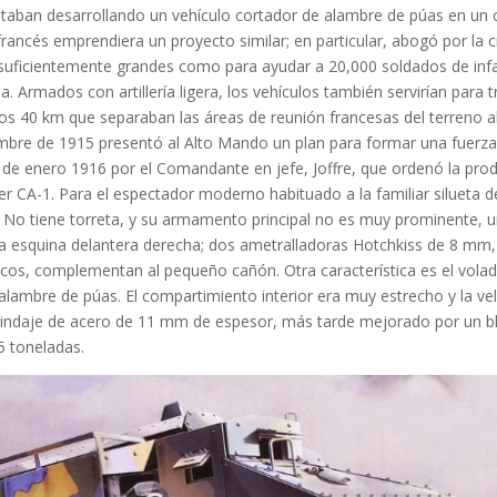
aban desarrollando un vehículo cortador de alambre de púas en un c
francés emprendiera un proyecto similar; en particular, abogó por la 
 suficientemente grandes como para ayudar a 20,000 soldados de infa
 Armados con artillería ligera, los vehículos también servirían para 
los 40 km que separaban las áreas de reunión francesas del terreno ab
embre de 1915 presentó al Alto Mando un plan para formar una fuerza
 de enero 1916 por el Comandante en jefe, Joffre, que ordenó la pro
er CA-1. Para el espectador moderno habituado a la familiar silueta d
 No tiene torreta, y su armamento principal no es muy prominente, 
a esquina delantera derecha; dos ametralladoras Hotchkiss de 8 mm
icos, complementan al pequeño cañón. Otra característica es el volad
l alambre de púas. El compartimiento interior era muy estrecho y la v
blindaje de acero de 11 mm de espesor, más tarde mejorado por un b
5 toneladas.