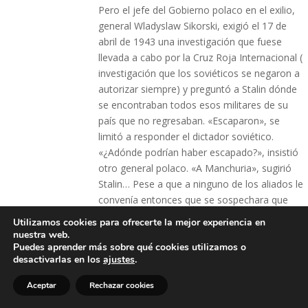
Pero el jefe del Gobierno polaco en el exilio,
general Wladyslaw Sikorski, exigió el 17 de
abril de 1943 una investigación que fuese
llevada a cabo por la Cruz Roja Internacional (
investigación que los soviéticos se negaron a
autorizar siempre) y preguntó a Stalin dónde
se encontraban todos esos militares de su
país que no regresaban. «Escaparon», se
limitó a responder el dictador soviético.
«¿Adónde podrían haber escapado?», insistió
otro general polaco. «A Manchuria», sugirió
Stalin… Pese a que a ninguno de los aliados le
convenía entonces que se sospechara que
uno de los suyos había cometido tales
Utilizamos cookies para ofrecerte la mejor experiencia en
crímenes, Polonia se mostró reacia a aceptar
nuestra web.
como buenas estas explicaciones. Meses
Puedes aprender más sobre qué cookies utilizamos o
desactivarlas en los
ajustes
.
después, las relaciones de Sikorski con Stalin
se rompieron. En julio de 1943, el general
Aceptar
Rechazar cookies
polaco murió en un accidente aéreo nada más