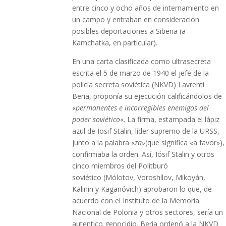
entre cinco y ocho años de internamiento en
un campo y entraban en consideración
posibles deportaciones a Siberia (a
Kamchatka, en particular).
En una carta clasificada como ultrasecreta
escrita el 5 de marzo de 1940 el jefe de la
policía secreta soviética (NKVD)
Lavrenti
Beria, proponía su ejecución calificándolos de
«
permanentes e incorregibles enemigos del
poder soviético
«. La firma, estampada el lápiz
azul de Iosif Stalin, líder supremo de la URSS,
junto a la palabra «
za»
(que significa «a favor»),
confirmaba la orden. Así, Iósif Stalin y otros
cinco miembros del Politburó
soviético (Mólotov, Voroshílov, Mikoyán,
Kalinin y Kaganóvich) aprobaron lo que, de
acuerdo con el Instituto de la Memoria
Nacional de Polonia y otros sectores, sería un
autentico genocidio. Beria ordenó a la NKVD