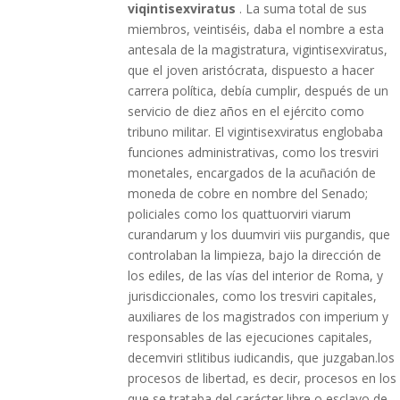
viqintisexviratus
. La suma total de sus
miembros, veintiséis, daba el nombre a esta
antesala de la magistratura, vigintisexviratus,
que el joven aristócrata, dispuesto a hacer
carrera política, debía cumplir, después de un
servicio de diez años en el ejército como
tribuno militar. El vigintisexviratus englobaba
funciones administrativas, como los tresviri
monetales, encargados de la acuñación de
moneda de cobre en nombre del Senado;
policiales como los quattuorviri viarum
curandarum y los duumviri viis purgandis, que
controlaban la limpieza, bajo la dirección de
los ediles, de las vías del interior de Roma, y
jurisdiccionales, como los tresviri capitales,
auxiliares de los magistrados con imperium y
responsables de las ejecuciones capitales,
decemviri stlitibus iudicandis, que juzgaban.los
procesos de libertad, es decir, procesos en los
que se trataba del carácter libre o esclavo de