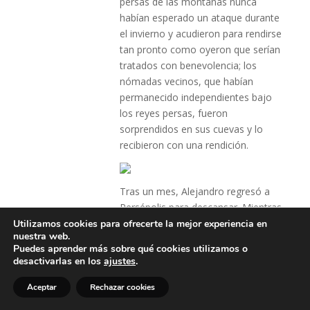
persas de las montañas nunca
habían esperado un ataque durante
el invierno y acudieron para rendirse
tan pronto como oyeron que serían
tratados con benevolencia; los
nómadas vecinos, que habían
permanecido independientes bajo
los reyes persas, fueron
sorprendidos en sus cuevas y lo
recibieron con una rendición.
Tras un mes, Alejandro regresó a
Persépolis para descansar. Mientras
el tesoro se sacaba del palacio, el
Utilizamos cookies para ofrecerte la mejor experiencia en
nuestra web.
gobernador persa fue rehabilitado en
Puedes aprender más sobre qué cookies utilizamos o
su rango, y se designó a uno de los
desactivarlas en los
ajustes
.
hombres de Alejandro para que se
pusiera al frente de una guarnición
Aceptar
Rechazar cookies
de tres mil macedonios y nombró