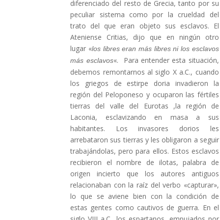
diferenciado del resto de Grecia, tanto por su
peculiar sistema como por la crueldad del
trato del que eran objeto sus esclavos. El
Ateniense Critias, dijo que en ningún otro
lugar «
los libres eran más libres ni los esclavos
«. Para entender esta situación,
más esclavos
debemos remontarnos al siglo X a.C., cuando
los griegos de estirpe doria invadieron la
región del Peloponeso y ocuparon las fértiles
tierras del valle del Eurotas ,la región de
Laconia, esclavizando en masa a sus
habitantes. Los invasores dorios les
arrebataron sus tierras y les obligaron a seguir
trabajándolas, pero para ellos. Estos esclavos
recibieron el nombre de ilotas, palabra de
origen incierto que los autores antiguos
relacionaban con la raíz del verbo «capturar»,
lo que se aviene bien con la condición de
estas gentes como cautivos de guerra. En el
siglo VIII a.C., los espartanos, empujados por