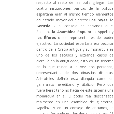
respecto al resto de las polis griegas. Las
cuatro instituciones básicas de la política
espartana eran al mismo tiempo elementos
del estado mayor del ejército:
Los reyes
,
la
Gerusia
– el consejo de ancianos o el
Senado,
la Asamblea Popular
o Appella y
los Éforos
o los representantes del poder
ejecutivo. La sociedad espartana era peculiar
dentro de la Grecia antigua y su monarquía es
uno de los escasos y extraños casos de
diarquía en la antigüedad, esto es, un sistema
en la que reinan a la vez dos personas,
representantes de dos dinastías distintas.
Aristóteles definió esta diarquía como un
generalato hereditario y vitalicio. Pero que
fuera hereditario no hacía de este sistema una
monarquía en sí. El poder real descansaba
realmente en una asamblea de guerreros,
«apella», y en un consejo de ancianos, la
gerusia, formado por los dos reyes y otros 28