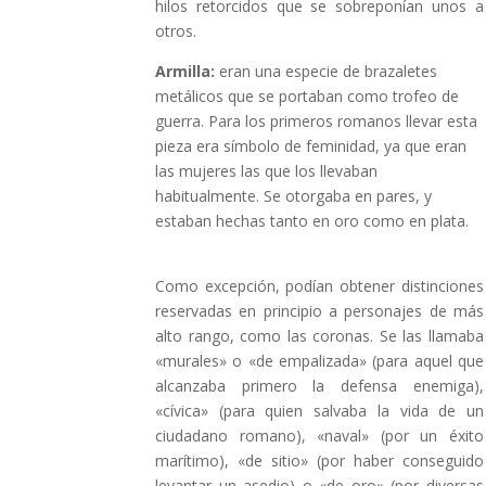
hilos retorcidos que se sobreponían unos a
otros.
Armilla:
eran una especie de brazaletes
metálicos que se portaban como trofeo de
guerra. Para los primeros romanos llevar esta
pieza era símbolo de feminidad, ya que eran
las mujeres las que los llevaban
habitualmente. Se otorgaba en pares, y
estaban hechas tanto en oro como en plata.
Como excepción, podían obtener distinciones
reservadas en principio a personajes de más
alto rango, como las coronas. Se las llamaba
«murales» o «de empalizada» (para aquel que
alcanzaba primero la defensa enemiga),
«cívica» (para quien salvaba la vida de un
ciudadano romano), «naval» (por un éxito
marítimo), «de sitio» (por haber conseguido
levantar un asedio) o «de oro» (por diversas