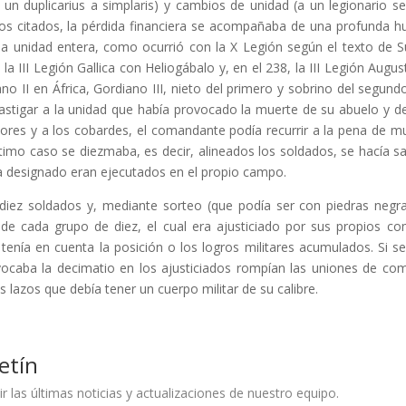
 un duplicarius a simplaris) y cambios de unidad (a un legionario s
asos citados, la pérdida financiera se acompañaba de una profunda h
na unidad entera, como ocurrió con la X Legión según el texto de
a III Legión Gallica con Heliogábalo y, en el 238, la III Legión Augu
ano II en África, Gordiano III, nieto del primero y sobrino del segu
tigar a la unidad que había provocado la muerte de su abuelo y de 
tores y a los cobardes, el comandante podía recurrir a la pena de m
ltimo caso se diezmaba, es decir, alineados los soldados, se hacía sal
era designado eran ejecutados en el propio campo.
diez soldados y, mediante sorteo (que podía ser con piedras negr
o de cada grupo de diez, el cual era ajusticiado por sus propios 
tenía en cuenta la posición o los logros militares acumulados. Si s
vocaba la decimatio en los ajusticiados rompían las uniones de c
lazos que debía tener un cuerpo militar de su calibre.
etín
ir las últimas noticias y actualizaciones de nuestro equipo.