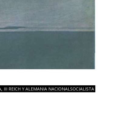
A
,
III REICH Y ALEMANIA NACIONALSOCIALISTA