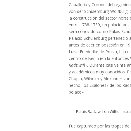
Caballería y Coronel del regimie
von der Schulemburg-Wolfburg; co
la construcción del sector norte 
entre 1738-1739, un palacio aris
será conocido como Palais Schul
Palacio Schulenburg perteneció a
antes de caer en posesión en 197
Luise Friederike de Prusia, hija
centro de Berlín (en la entonces
Radziwił
ł». Durante casi veinte a
y académicos muy conocidos. P
Chopin, Wilhelm y Alexander von 
hecho, los «Salones» de los Radz
polaco».
Palais Radziwill en Wilhelmstra
Fue capturado por las tropas de