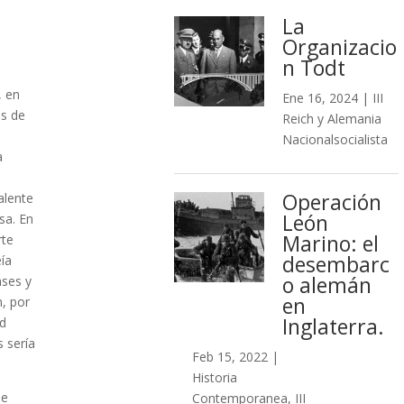
La
Organizacio
n Todt
, en
Ene 16, 2024
|
III
és de
Reich y Alemania
Nacionalsocialista
a
Operación
alente
León
sa. En
Marino: el
rte
desembarc
eía
o alemán
nses y
en
n, por
Inglaterra.
ad
 sería
Feb 15, 2022
|
Historia
de
Contemporanea
,
III