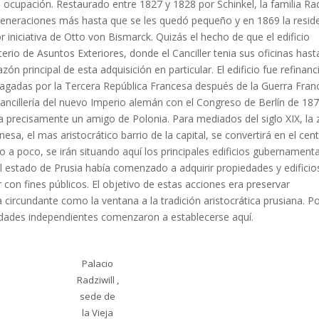
 ocupación. Restaurado entre 1827 y 1828 por Schinkel, la familia Rad
 generaciones más hasta que se les quedó pequeño y en 1869 la resid
or iniciativa de Otto von Bismarck. Quizás el hecho de que el edificio
terio de Asuntos Exteriores, donde el Canciller tenia sus oficinas hast
n principal de esta adquisición en particular. El edificio fue refinan
pagadas por la Tercera República Francesa después de la Guerra Fran
ncillería del nuevo Imperio alemán con el Congreso de Berlín de 187
 precisamente un amigo de Polonia. Para mediados del siglo XIX, la
esa, el mas aristocrático barrio de la capital, se convertirá en el cent
 a poco, se irán situando aquí los principales edificios gubernamenta
l estado de Prusia había comenzado a adquirir propiedades y edificios
con fines públicos. El objetivo de estas acciones era preservar
 circundante como la ventana a la tradición aristocrática prusiana. P
ridades independientes comenzaron a establecerse aquí.
Palacio
Radziwill ,
sede de
la Vieja