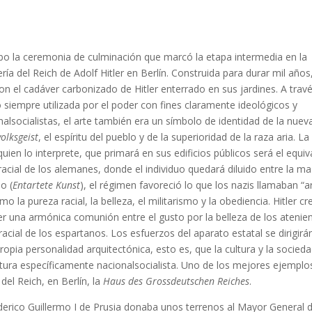
abo la ceremonia de culminación que marcó la etapa intermedia en la
ría del Reich de Adolf Hitler en Berlín. Construida para durar mil años
on el cadáver carbonizado de Hitler enterrado en sus jardines. A trav
ido siempre utilizada por el poder con fines claramente ideológicos y
alsocialistas, el arte también era un símbolo de identidad de la nuev
volksgeist
, el espíritu del pueblo y de la superioridad de la raza aria. La
en lo interprete, que primará en sus edificios públicos será el equiv
acial de los alemanes, donde el individuo quedará diluido entre la ma
o (
Entartete Kunst
), el régimen favoreció lo que los nazis llamaban “a
 la pureza racial, la belleza, el militarismo y la obediencia. Hitler cr
r una armónica comunión entre el gusto por la belleza de los atenie
 racial de los espartanos. Los esfuerzos del aparato estatal se dirigirá
ropia personalidad arquitectónica, esto es, que la cultura y la socied
ctura específicamente nacionalsocialista. Uno de los mejores ejemplos
 del Reich, en Berlín, la
Haus des Grossdeutschen Reiches
.
derico Guillermo I de Prusia donaba unos terrenos al Mayor General 