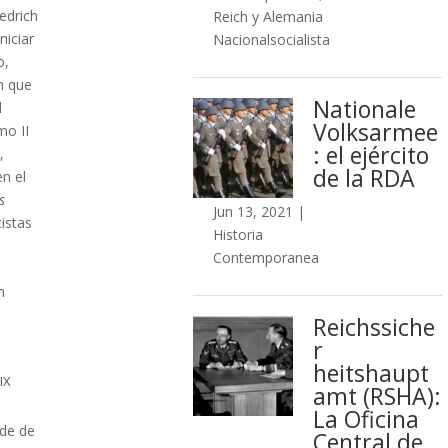
edrich
Reich y Alemania
niciar
Nacionalsocialista
o,
n que
Nationale
l
Volksarmee
mo II
: el ejército
,
de la RDA
n el
s
Jun 13, 2021
|
tistas
Historia
Contemporanea
n
Reichssiche
r​
heitshaupt
XIX
amt (RSHA):
La Oficina
lde de
Central de