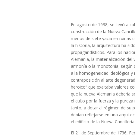
En agosto de 1938, se llevó a c
construcción de la Nueva Cancille
menos de siete yacía en ruinas c
la historia, la arquitectura ha s
propagandísticos. Para los nacion
Alemania, la materialización del
armonía o la monotonía, según qui
a la homogeneidad ideológica y r
contraposición al arte degenerad
heroico” que exaltaba valores como
que la nueva Alemania debería se
el culto por la fuerza y la pureza
tanto, a dotar al régimen de su p
debían reflejarse en una arquite
el edificio de la Nueva Cancillería
El 21 de Septiembre de 1736, Fe