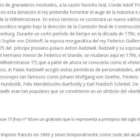
nto de granaderos montados, a la sazón favorito real, Conde Adolf Fri
n esta donación el rey pretendía fomentar el auge de la industria e i
de la Wilhelmstrasse. En estos terrenos se construirá un nuevo edifici
tocrático erigido bajo la dirección de la Comisión Real de Construcció
enburg. Durante un corto período de tiempo en la década de 1790, e
 Sophie von Dönhoff, la esposa morganática del rey Federico Guiller
5 del príncipe prusiano-polaco Anton Radziwiłł. Radzwill y su esposa
 del hermano menor de Federico el Grande, se mudaron aquí en 1796, e
 Wilhelmstrasse 77) que a partir de ahora se conocería como el «
Palai
ños, el Palais Radziwiłł acogió visitas periódicas de personalidades, ar
ersonajes tan famosos como Johann Wolfgang von Goethe, Frederic
Humboldt, Felix Mendelssohn-Bartholdy y Karl Friedrich Schinkel. De
iwills eran tan populares que se convirtieron en un símbolo del «Berlí
sse 77 (hoy n° 93) en un grabado que lo representa a principios del siglo 
l Imperio francés en 1806 y sirvió temporalmente como sede del alca