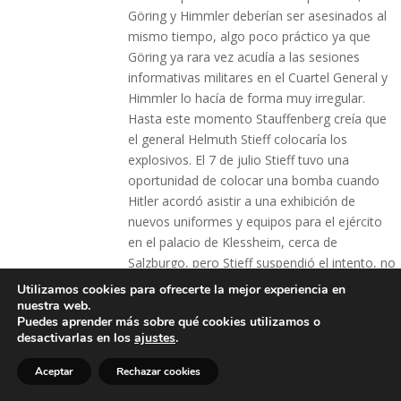
Göring y Himmler deberían ser asesinados al
mismo tiempo, algo poco práctico ya que
Göring ya rara vez acudía a las sesiones
informativas militares en el Cuartel General y
Himmler lo hacía de forma muy irregular.
Hasta este momento Stauffenberg creía que
el general Helmuth Stieff colocaría los
explosivos. El 7 de julio Stieff tuvo una
oportunidad de colocar una bomba cuando
Hitler acordó asistir a una exhibición de
nuevos uniformes y equipos para el ejército
en el palacio de Klessheim, cerca de
Salzburgo, pero Stieff suspendió el intento, no
esta claro si por cobardía o porque Göring y
Utilizamos cookies para ofrecerte la mejor experiencia en
Himmler no estaban presentes.
nuestra web.
Puedes aprender más sobre qué cookies utilizamos o
El 9 de julio, un primo de von Stauffenberg, el
desactivarlas en los
ajustes
.
Oberstleutnant
Cäsar von Hofacker, había
Aceptar
Rechazar cookies
visitado a Rommel en La Roche-Guyon. En el
curso de la entrevista, preguntó al mariscal