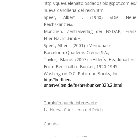
http://quevuelenaltolosdados.blogspot.com.es/
nueva-cancilleria-del-reich.html
Speer, Albert . (1940) «Die Neue
Reichskanzlei».
München. Zentralverlag der NSDAP, Franz
Eher Nachf.,GmbH,
Speer, Albert . (2001) «Memorias».
Barcelona. Quaderns Crema S.A.,
Taylor, Blaine. (2007) «Hitler´s Headquarters.
From Beer hall to Bunker, 1920-1945».
Washington D.C. Potomac Books, Inc.
http://berliner-
unterwelten.de/fuehrerbunker.328.2.html
También puede interesarte
:
La Nueva Cancilleria del Reich
Carinhall