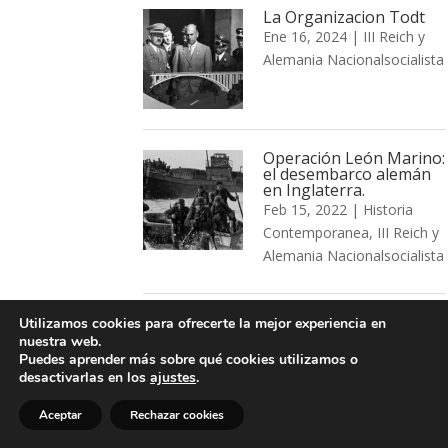
La Organizacion Todt
Ene 16, 2024
|
III Reich y
Alemania Nacionalsocialista
Operación León Marino:
el desembarco alemán
en Inglaterra.
Feb 15, 2022
|
Historia
Contemporanea
,
III Reich y
Alemania Nacionalsocialista
Nationale Volksarmee:
Utilizamos cookies para ofrecerte la mejor experiencia en
el ejército de la RDA
nuestra web.
Jun 13, 2021
|
Historia
Puedes aprender más sobre qué cookies utilizamos o
desactivarlas en los
ajustes
.
Contemporanea
Aceptar
Rechazar cookies