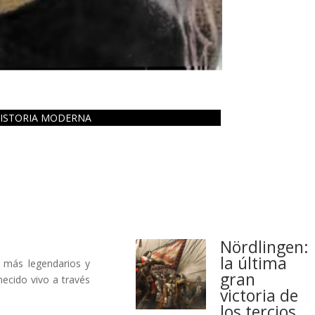
ISTORIA MODERNA
Nördlingen:
la última
s más legendarios y
gran
necido vivo a través
victoria de
los tercios.