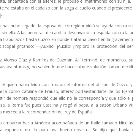
ta, encantada con el alférez, le propuso el matrimonio con su hija.
te.Ya estaba en el cadalso con la soga al cuello cuando el presidente 
ja.
enas hubo llegado, la esposa del corregidor pidió su ayuda contra su
 o sin ella. A las primeras de cambio desenvainó su espada contra la 
 a trabucazos hasta Cuzco en donde Catalina cayó herida gravement
iscopal gritando: —¡Auxilio! ¡Auxilio! ¡Imploro la protección del s
rez Alonso Díaz y Ramírez de Guzmán. Allí terminó, de momento, su 
y sus aventuras y, no sabiendo qué hacer ni qué solución tomar, decid
 IV quien había leído con fruición el informe del obispo de Cuzco y
arca como Catalina de Erauso, alférez portaestandarte de los Ejérci
vestir de hombre respondió que ello no le correspondía y que sólo el 
osa, a Roma fue pues Catalina y rogó al papa, a la sazón Urbano VII
da merced a la recomendación del rey de España.
a embarcar hacia América acompañada de un fraile llamado Nicolás 
 ya expuesto no da para una buena novela… Se dijo que había 