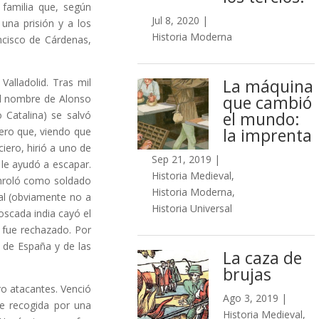
 familia que, según
Jul 8, 2020
|
una prisión y a los
Historia Moderna
ncisco de Cárdenas,
La máquina
alladolid. Tras mil
que cambió
el nombre de Alonso
el mundo:
 Catalina) se salvó
la imprenta
dero que, viendo que
ciero, hirió a uno de
Sep 21, 2019
|
 le ayudó a escapar.
Historia Medieval
,
enroló como soldado
Historia Moderna
,
al (obviamente no a
Historia Universal
oscada india cayó el
s fue rechazado. Por
 de España y de las
La caza de
brujas
ro atacantes. Venció
Ago 3, 2019
|
ue recogida por una
Historia Medieval
,