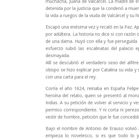
muchacha, Juana de Valcárcel. La madre de és
detenida por la justicia que la condenó a muer
la vida a ruegos de la viuda de Valcárcel y su hi
Escapó una enésima vez y recaló en la Paz. Ap
por adúltera. La historia no dice si con razón
de una dama. Huyó con ella y fue perseguida
esfuerzo subió las escalinatas del palacio ep
desmayada.
Allí se descubrió el verdadero sexo del alfé
obispo se hizo explicar por Catalina su vida 
con una carta para el rey.
Corría el año 1624, reinaba en España Felipe
heroína del relato, quien se presentó al mon
Indias. A su petición de volver al servicio y 
permiso correspondiente. Y ni corta ni perez
vestir de hombre, petición que le fue concedi
Bajo el nombre de Antonio de Erauso volvió 
empieza lo novelesco, si es que todo lo