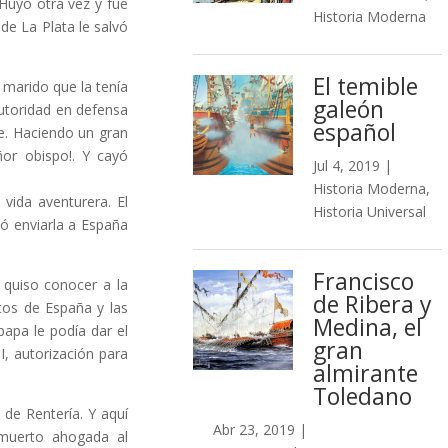
 Huyó otra vez y fue
Historia Moderna
de La Plata le salvó
El temible
 marido que la tenía
galeón
autoridad en defensa
español
e. Haciendo un gran
eñor obispo!. Y cayó
Jul 4, 2019
|
Historia Moderna
,
vida aventurera. El
Historia Universal
ió enviarla a España
Francisco
 quiso conocer a la
de Ribera y
tos de España y las
Medina, el
papa le podía dar el
gran
I, autorización para
almirante
Toledano
de Rentería. Y aquí
Abr 23, 2019
|
muerto ahogada al