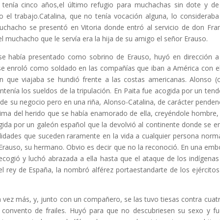
tenía cinco años,el último refugio para muchachas sin dote y de
el trabajo.Catalina, que no tenía vocación alguna, lo consideraba 
chacho se presentó en Vitoria donde entró al servicio de don Fra
l muchacho que le servía era la hija de su amigo el señor Erauso.
e se había presentado como sobrino de Erauso, huyó en dirección a V
 se enroló como soldado en las compañías que iban a América con 
 que viajaba se hundió frente a las costas americanas. Alonso (o
tenía los sueldos de la tripulación. En Paita fue acogida por un ten
ad de su negocio pero en una riña, Alonso-Catalina, de carácter penden
 prima del herido que se había enamorado de ella, creyéndole hombre,
ogida por un galeón español que la devolvió al continente donde se 
idades que suceden raramente en la vida a cualquier persona norm
 Erauso, su hermano. Obvio es decir que no la reconoció. En una emb
recogió y luchó abrazada a ella hasta que el ataque de los indígena
 rey de España, la nombró alférez portaestandarte de los ejércitos
a vez más, y, junto con un compañero, se las tuvo tiesas contra cuat
n convento de frailes. Huyó para que no descubriesen su sexo y f