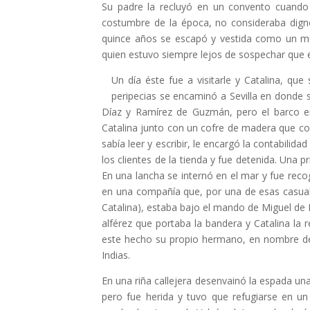
Su padre la recluyó en un convento cuando 
costumbre de la época, no consideraba digno 
quince años se escapó y vestida como un mu
quien estuvo siempre lejos de sospechar que e
Un día éste fue a visitarle y Catalina, qu
peripecias se encaminó a Sevilla en donde
Díaz y Ramírez de Guzmán, pero el barco en
Catalina junto con un cofre de madera que con
sabía leer y escribir, le encargó la contabilid
los clientes de la tienda y fue detenida. Una
En una lancha se internó en el mar y fue rec
en una compañía que, por una de esas casual
Catalina), estaba bajo el mando de Miguel de
alférez que portaba la bandera y Catalina la 
este hecho su propio hermano, en nombre del
Indias.
En una riña callejera desenvainó la espada un
pero fue herida y tuvo que refugiarse en u