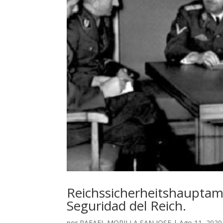
Reichssicher​heitshauptam
Seguridad del Reich.
por
RAFAEL MORILLA SAN JOSE
|
Ago 11, 2020