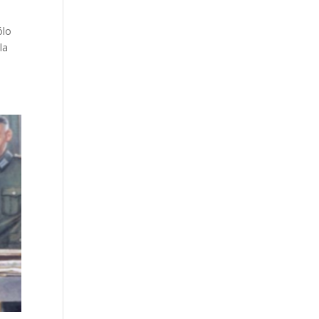
ólo
la