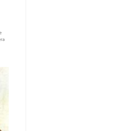
de
era