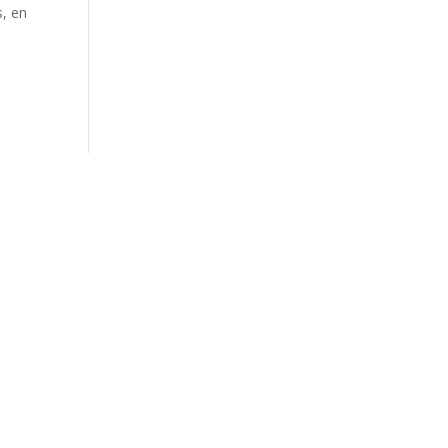
s, en
e