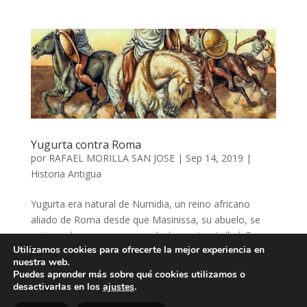
Yugurta contra Roma
por
RAFAEL MORILLA SAN JOSE
|
Sep 14, 2019
|
Historia Antigua
Yugurta era natural de Numidia, un reino africano
aliado de Roma desde que Masinissa, su abuelo, se
uniese a los romanos en su lucha contra Aníbal. Era
Utilizamos cookies para ofrecerte la mejor experiencia en
hijo ilegítimo de Mastanabal, el hijo menor de
nuestra web.
Masinissa y como tal no tenía posibilidades de heredar
Puedes aprender más sobre qué cookies utilizamos o
el trono, pero...
desactivarlas en los
ajustes
.