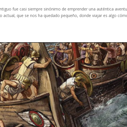
antiguo fue casi siempre sinónimo de emprender una auténtica aventu
actual, que se nos ha quedado pequeño, donde viajar es algo cóm