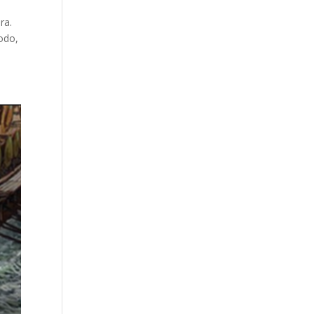
ra.
odo,