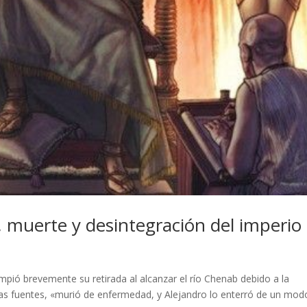
, muerte y desintegración del imperio
mpió brevemente su retirada al alcanzar el río Chenab debido a la
las fuentes, «murió de enfermedad, y Alejandro lo enterró de un mod