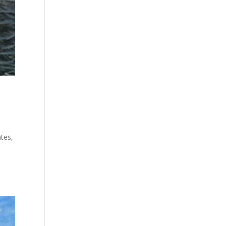
ntes,