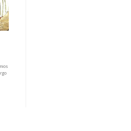
enios
argo