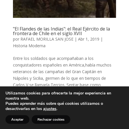
"El Flandes de las Indias": el Real Ejército de la
frontera de Chile en el siglo XVII
por
RAFAEL MORILLA SAN JOSE
|
Abr 1, 2019
|
Historia Moderna
Entre los soldados que acompañaban a los
conquistadores españoles en América,había muchos
veteranos de las campañas del Gran Capitán en
Nápoles y Sicilia, germen de lo que en tiempos de
Carlos V se llamaría Tercios. Sentar base como
soldado en Italia o cruzar el...
Utilizamos cookies para ofrecerte la mejor experiencia en
nuestra web.
Puedes aprender más sobre qué cookies utilizamos o
desactivarlas en los
ajustes
.
Aceptar
Rechazar cookies