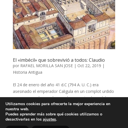
El «imbécil» que sobrevivió a todos: Claudio
por
RAFAEL MORILLA SAN JOSE
|
Oct 22, 2019
|
Historia Antigua
El 24 de enero del año 41 d.C (794 A. U. C.) era
asesinado el emperador Caligula en un complot urdido
por un gran número de senadores y miembros del
Utilizamos cookies para ofrecerte la mejor experiencia en
ejército, asustados y cansados, a partes iguales, de
nuestra web.
sus extravagancias y de su régimen de violencia y
Puedes aprender más sobre qué cookies utilizamos o
terror...
desactivarlas en los
ajustes
.