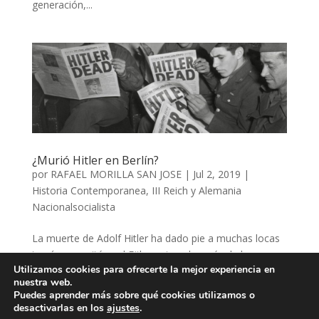
generación,...
¿Murió Hitler en Berlín?
por
RAFAEL MORILLA SAN JOSE
|
Jul 2, 2019
|
Historia Contemporanea
,
III Reich y Alemania
Nacionalsocialista
La muerte de Adolf Hitler ha dado pie a muchas locas
teorías que sitúan al Führer vivo, después de la guerra,
Utilizamos cookies para ofrecerte la mejor experiencia en
en diversas localizaciones que van desde Argentina
nuestra web.
hasta una base en la Antártida, todo ello muy del
Puedes aprender más sobre qué cookies utilizamos o
gusto de canales poco rigurosos y muy dados al...
desactivarlas en los
ajustes
.