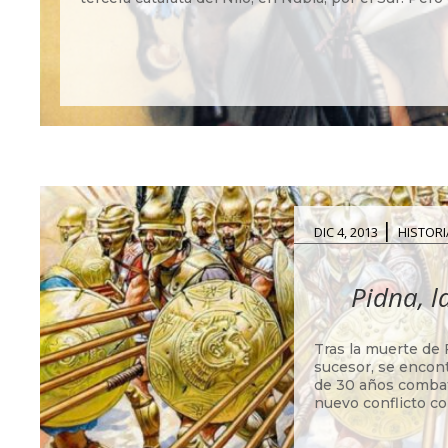
|
DIC 4, 2013
HISTORI
Pidna, l
Tras la muerte de 
sucesor, se encont
de 30 años combat
nuevo conflicto con