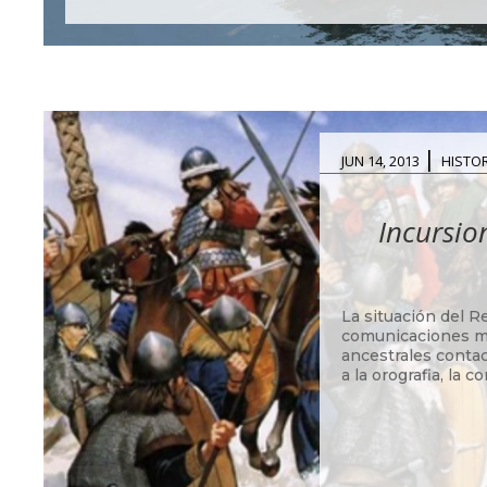
|
JUN 14, 2013
HISTOR
Incursio
La situación del R
comunicaciones mar
ancestrales contac
a la orografia, la 