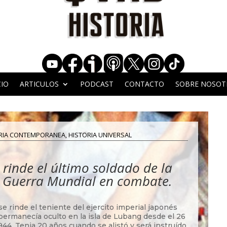
CIO
ARTICULOS
PODCAST
CONTACTO
SOBRE NOSOT
RIA CONTEMPORANEA
,
HISTORIA UNIVERSAL
 rinde el último soldado de la
 Guerra Mundial en combate.
e rinde el teniente del ejercito imperial japonés
permanecía oculto en la isla de Lubang desde el 26
44. Tenia 20 años cuando se alistó y será instruído