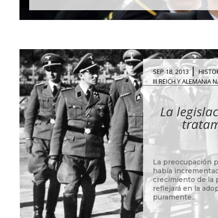
|
SEP 18, 2013
HISTO
III REICH Y ALEMANIA
La legisla
tratam
La preocupación po
había incrementad
crecimiento de la 
reflejará en la ad
puramente...