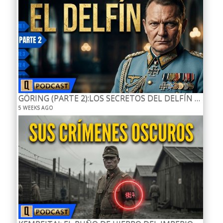
GÖRING (PARTE 2):LOS SECRETOS DEL DELFÍN DE HITLER.-AUDIO
5 WEEKS AGO