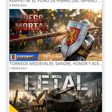
KEMPEITAI: EL PUÑO DE HIERRO DEL IMPERIO JAPONES.
6 WEEKS AGO
TORNEOS MEDIEVALES: SANGRE, HONOR Y ACERO
7 WEEKS AGO