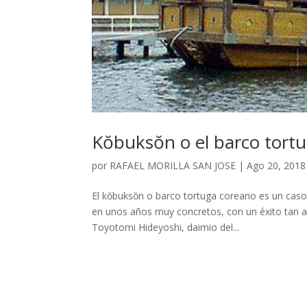
Kŏbuksŏn o el barco tort
por
RAFAEL MORILLA SAN JOSE
|
Ago 20, 2018
El kŏbuksŏn o barco tortuga coreano es un caso
en unos años muy concretos, con un éxito tan ar
Toyotomi Hideyoshi, daimio del...