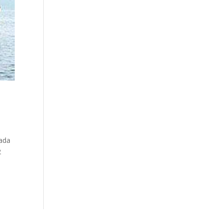
zada
2