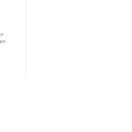
or
que