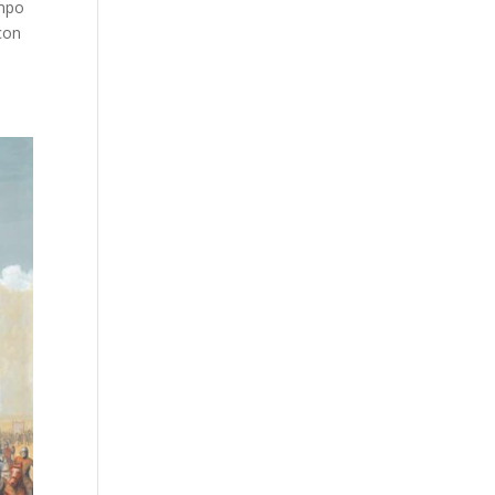
ampo
 con