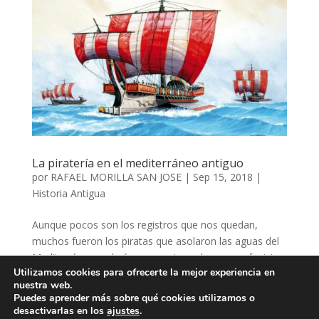
La piratería en el mediterráneo antiguo
por
RAFAEL MORILLA SAN JOSE
|
Sep 15, 2018
|
Historia Antigua
Aunque pocos son los registros que nos quedan,
muchos fueron los piratas que asolaron las aguas del
Mediterráneo en la época arcaica sobre naves fenicias,
Utilizamos cookies para ofrecerte la mejor experiencia en
griegas o romanas. La piratería fue siempre un
nuestra web.
fenómeno complejo que podía ofrecer una forma de
Puedes aprender más sobre qué cookies utilizamos o
vida para los...
desactivarlas en los
ajustes
.