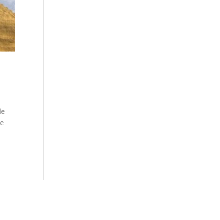
de
se