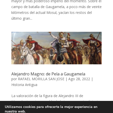
mayor y más poderoso imperio del momento. Sobre el
campo de batalla de Gaugamela, a poco más de veinte
kilómetros del actual Mosul, yacían los restos del
último gran...
Alejandro Magno: de Pela a Gaugamela
por
RAFAEL MORILLA SAN JOSE
|
Ago 28, 2022
|
Historia Antigua
La valoración de la figura de Alejandro III de
Macedonia es inseparable de la imagen contradictoria
Utilizamos cookies para ofrecerte la mejor experiencia en
que las fuentes antiguas nos han transmitido, la
nuestra web.