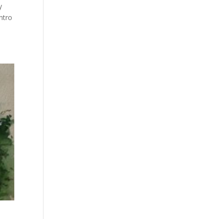
y
ntro