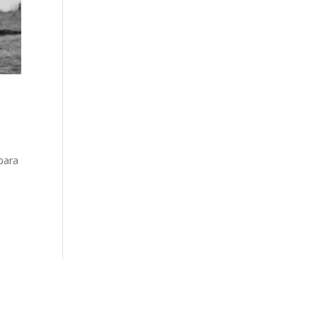
 para
s