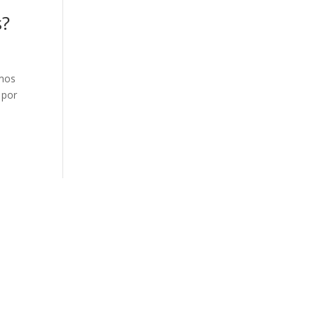
s?
emos
 por