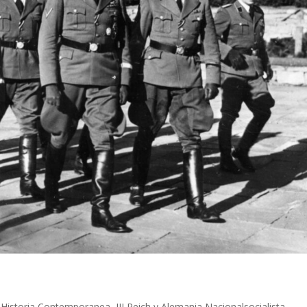
|
Historia Contemporanea
,
III Reich y Alemania Nacionalsocialista