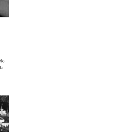
ólo
la