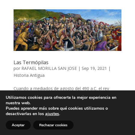
Las Termópilas
por
RAFAEL MORILLA SAN JOSE
|
Sep 19, 2021
|
Historia Antigua
Cuando a mediados de agosto del 490 a.C. el rey
Leónidas de Esparta observó en el horizonte, al norte,
Utilizamos cookies para ofrecerte la mejor experiencia en
una gran polvareda cada vez más densa, supo que el
nuestra web.
Puedes aprender más sobre qué cookies utilizamos o
ejército del Gran Rey se aproximaba. Tras la polvareda
desactivarlas en los
ajustes
.
la propia tierra, pisoteada por la marcha incesante de...
Aceptar
Rechazar cookies