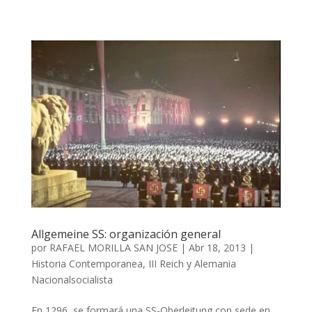
Allgemeine SS: organización general
por
RAFAEL MORILLA SAN JOSE
|
Abr 18, 2013
|
Historia Contemporanea
,
III Reich y Alemania
Nacionalsocialista
En 1296, se formará una SS-Oberleitung con sede en