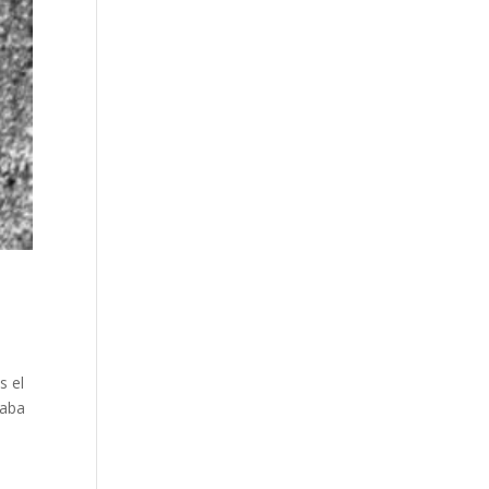
s el
iaba