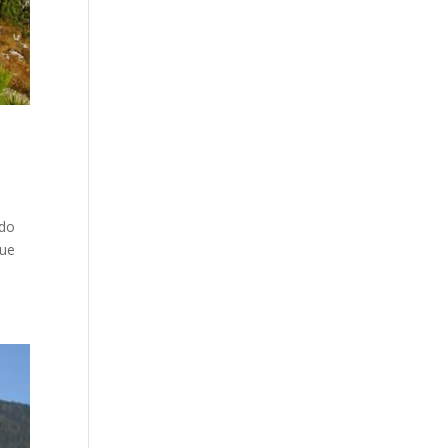
ido
que