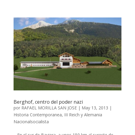
Berghof, centro del poder nazi
por
RAFAEL MORILLA SAN JOSE
|
May 13, 2013
|
Historia Contemporanea
,
III Reich y Alemania
Nacionalsocialista
En el sur de Baviera, a unos 150 km al sureste de