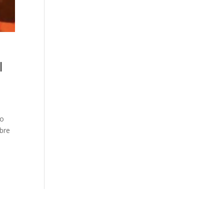
l
 o
obre