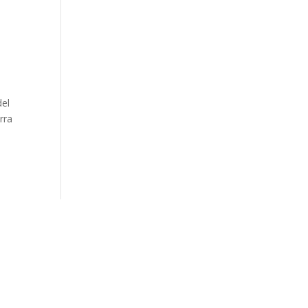
del
rra