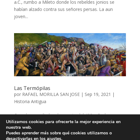
a.C., rumbo a Mileto donde los rebeldes jonios se
habían alzado contra sus señores persas. La aun
joven...
Las Termópilas
por
RAFAEL MORILLA SAN JOSE
|
Sep 19, 2021
|
Historia Antigua
Cuando a mediados de agosto del 490 a.C. el rey
Utilizamos cookies para ofrecerte la mejor experiencia en
Leónidas de Esparta observó en el horizonte, al norte,
nuestra web.
una gran polvareda cada vez más densa, supo que el
Puedes aprender más sobre qué cookies utilizamos o
ejército del Gran Rey se aproximaba. Tras la polvareda
desactivarlas en los
ajustes
.