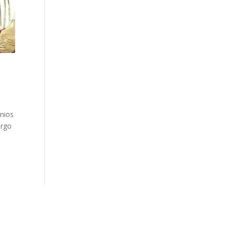
enios
argo