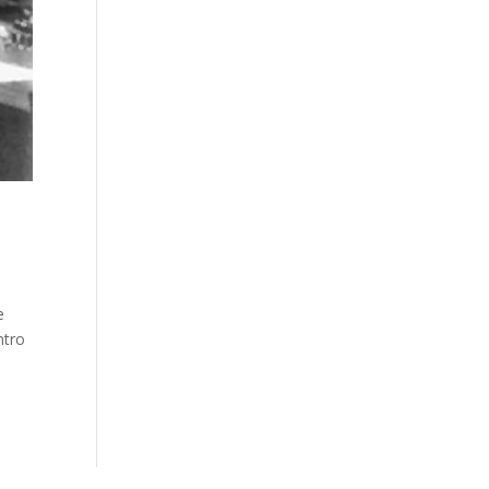
e
ntro