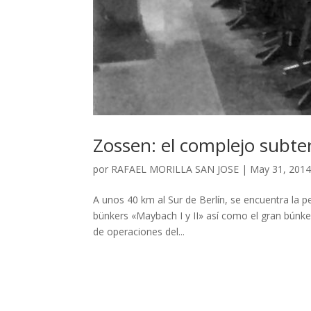
Zossen: el complejo subt
por
RAFAEL MORILLA SAN JOSE
|
May 31, 201
A unos 40 km al Sur de Berlín, se encuentra la 
bünkers «Maybach I y II» así como el gran búnke
de operaciones del...