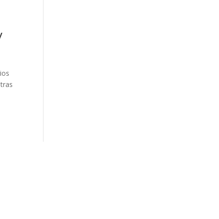
y
ios
tras