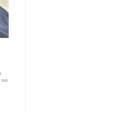
s
e sus