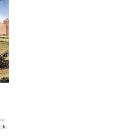
ra.
odo,