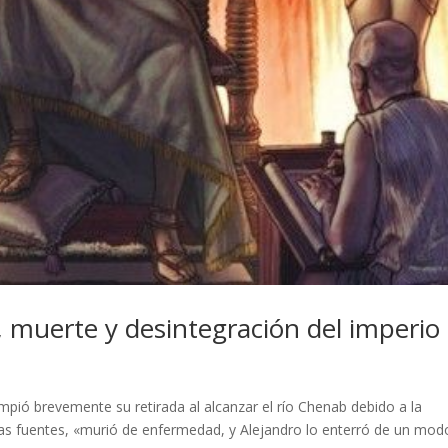
, muerte y desintegración del imperio
mpió brevemente su retirada al alcanzar el río Chenab debido a la
las fuentes, «murió de enfermedad, y Alejandro lo enterró de un mod